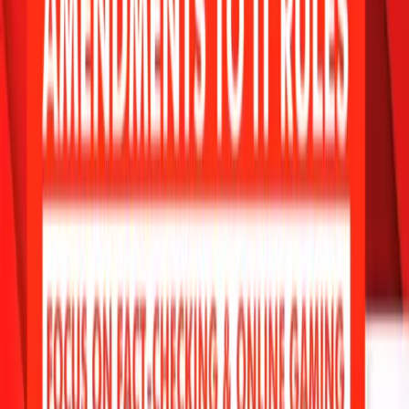
de los casinos online y el juego digital en India tal como lo
conocemos hoy.
La regulación del iGaming en India
¿Existe algún marco normativo centralizado para las apuestas en
India? La respuesta es no. Debido a la estructura de la Constitución
india, son los estados quienes tienen la competencia para regular los
juegos y las apuestas. En teoría, esto les otorga flexibilidad para
adaptar sus leyes a su propia realidad, algo relevante también a la
hora de desarrollar las
mejores apps de casino en India
. Sin
embargo, la realidad es bastante más compleja.
El resultado de que cada estado legisle por su cuenta es un mosaico
normativo enormemente difícil de gestionar para cualquier operador
de iGaming. Algunos estados, como Sikkim y Nagaland, han