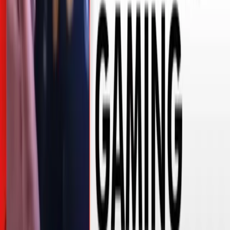
Enlaces
Comparador
Salas
Sobre nosotros
Ayuda
Contacto
Política editorial
Aviso legal
Privacidad
Cookies
Acceder
Registrarse
Hazte agente
Gestión de cookies