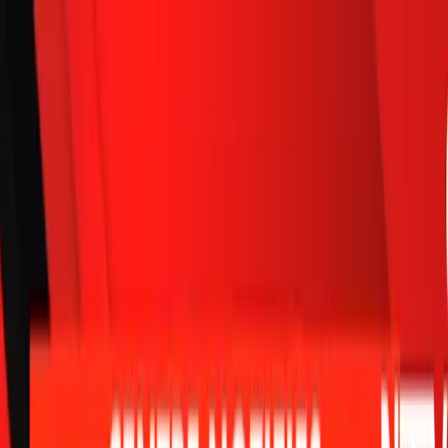
Skip to content
Apps
Clubs
Noticias
Cómo Funcionan los Clubs
Hazte agente
EN
ES
PT
Registrarse
Inicio
/
Regulación e iGaming en India: Cómo navegar por este
mercado
general
Regulación e iGaming en India: Cómo
navegar por este mercado
EasyPokerApps
9 de julio de 2024
4
min
de lectura
El sector del iGaming en India está viviendo un auge extraordinario,
impulsado principalmente por el crecimiento exponencial de