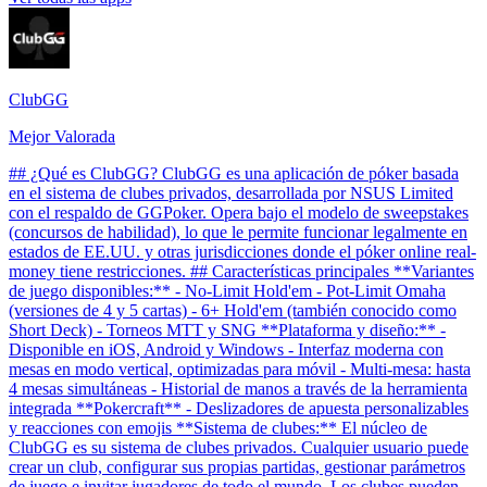
ClubGG
Mejor Valorada
## ¿Qué es ClubGG? ClubGG es una aplicación de póker basada
en el sistema de clubes privados, desarrollada por NSUS Limited
con el respaldo de GGPoker. Opera bajo el modelo de sweepstakes
(concursos de habilidad), lo que le permite funcionar legalmente en
estados de EE.UU. y otras jurisdicciones donde el póker online real-
money tiene restricciones. ## Características principales **Variantes
de juego disponibles:** - No-Limit Hold'em - Pot-Limit Omaha
(versiones de 4 y 5 cartas) - 6+ Hold'em (también conocido como
Short Deck) - Torneos MTT y SNG **Plataforma y diseño:** -
Disponible en iOS, Android y Windows - Interfaz moderna con
mesas en modo vertical, optimizadas para móvil - Multi-mesa: hasta
4 mesas simultáneas - Historial de manos a través de la herramienta
integrada **Pokercraft** - Deslizadores de apuesta personalizables
y reacciones con emojis **Sistema de clubes:** El núcleo de
ClubGG es su sistema de clubes privados. Cualquier usuario puede
crear un club, configurar sus propias partidas, gestionar parámetros
de juego e invitar jugadores de todo el mundo. Los clubes pueden