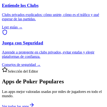
Entiende los Clubs
Clubs privados explicados: cómo unirte, cómo es el tráfico y qué
esperar de las partidas.
Leer guías →
Juega con Seguridad
Aprende a protegerte en clubs privados, evitar estafas y elegir
plataformas de confianza.
Consejos de seguridad →
Selección del Editor
Apps de Poker Populares
Las apps mejor valoradas usadas por miles de jugadores en todo el
mundo.
Ver todas las apps