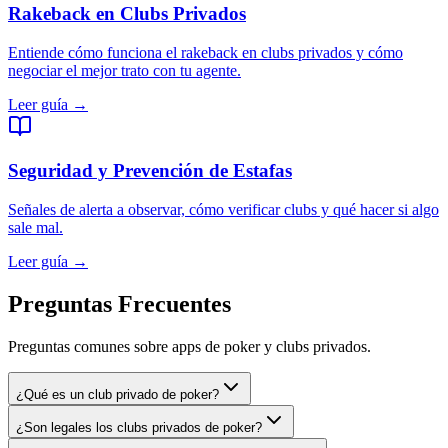
Rakeback en Clubs Privados
Entiende cómo funciona el rakeback en clubs privados y cómo
negociar el mejor trato con tu agente.
Leer guía →
Seguridad y Prevención de Estafas
Señales de alerta a observar, cómo verificar clubs y qué hacer si algo
sale mal.
Leer guía →
Preguntas Frecuentes
Preguntas comunes sobre apps de poker y clubs privados.
¿Qué es un club privado de poker?
¿Son legales los clubs privados de poker?