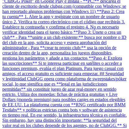
"ClubGG Poker" en Google Play e instala - **PC:** descarga el
cliente de escritorio desde clubgg.com (compatible con Windows; se
han reportado algunos problemas con Windows 11) **Paso 2: Crea
tu cuenta** 1. Abre la app y regístrate con un nombre de usuario
único 2. Verifica tu correo electrónico con el código que recibirás 3.
Establece tu contraseña y confirma el registro 4. No es necesario
verificar identidad para el juego básico **Paso 3: Únete o crea un
club** - Para **unirte a un club existente:** busca por nombre o ID
del club en la app, solicita acceso y espera aprobación del
administrador - Para **crear tu propio club:** usa la opción de
creación dentro de la app, personaliza los juegos disponibles,
gestiona los parámetros y añade a tus contactos **Paso 4: Explora
las suscripciones** Si te interesa participar en satélites o acceder a
funciones premium, evalúa el plan Platinum. Para juego casual con
amigos, el acceso gratuito es suficiente para empezar. ## Seguridad
y legitimidad ClubGG opera como plataforma de sweepstakes/póker
social, lo que significa que es **legal en las jurisdicciones
permitidas** sin constituir juego de azar real-money en sentido
estricto. Utiliza dos monedas: fichas de práctica gratuitas y Live
Dollars (moneda premium) para posibles canjes en estados elegibles
de EE.UU. La plataforma cuenta con **RNG certificado por BMM
Testlabs** y políticas estrictas contra bots y software de asistencia
en tiempo real. En ese sentido, la infraestructura técnica es confiable.
Sin embargo, hay una distinción importante: **la seguridad del
valor real en los clubes depende de los agentes, no de ClubGG.** Si