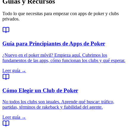
Guías y Recursos
Todo lo que necesitas para empezar con apps de poker y clubs
privados.
Guía para Principiantes de Apps de Poker
¿Nuevo en el poker móvil? Empieza aquí. Cubrimos los
fundamentos de las apps, cómo funcionan los clubs y qué esperar.
Leer guía →
Cómo Elegir un Club de Poker
No todos los clubs son iguales. Aprende qué buscar: tráfico,
partidas, términos de rakeback y fiabilidad del agente.
Leer guía →