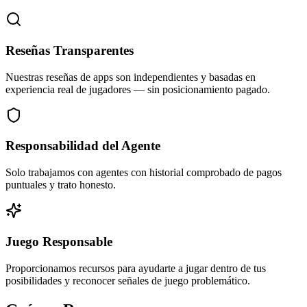
Reseñas Transparentes
Nuestras reseñas de apps son independientes y basadas en
experiencia real de jugadores — sin posicionamiento pagado.
Responsabilidad del Agente
Solo trabajamos con agentes con historial comprobado de pagos
puntuales y trato honesto.
Juego Responsable
Proporcionamos recursos para ayudarte a jugar dentro de tus
posibilidades y reconocer señales de juego problemático.