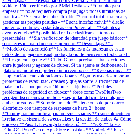
**Ventajas:** - **Respaldado por GGPoker:** infraestructura
sólida y RNG certificado por BMM Testlabs - **Gratuito para
empezar:** no se requiere compra para jugar; fichas ilimitadas de
práctica - **Sistema de clubes flexible:** control total para crear y
gestionar tus propias partidas - **Buena interfaz móvil:** diseño
moderno, multimesa, estadísticas con Pokercraft - **Satélites a
eventos en vivo:** posibilidad real de clasificarse a torneos
presenciales - **Sin verificación de identidad para juego básico:**
solo necesaria para funciones premium **Desventajas:** -
**Modelo de suscripción:** las funciones más interesantes están
detrás de un pago mensual; no hay bono de bienvenida tradicional -
**Riesgo con agentes:** ClubGG no supervisa las transacciones
entre jugadores y agentes de clubes. Si un agente es deshonesto, la
plataforma no ofrece protección ni reembolso - **Reseñas mixtas:**
la aplicación tiene valoraciones dispares. Algunos usuarios reportan
problemas de estabilidad, crashes y quejas sobre la frecuencia de
malas rachas, aunque esto último es subjetivo - **Posibles
problemas de seguridad en clubes:** foros como TwoPlusTwo
recogen discusiones sobre bots y seguridad deficiente en algunos
clubes privados - **Soporte limitado:** atención solo por correo
electrónico con tiempos de respuesta de hasta 24 horas -
**Configuración confusa para nuevos usuarios:** especialmente en
lo relativo al sistema de sweepstakes y la gestión de clubes ## Cómo
empezar **Paso 1: Descarga la aplicación** - **iOS:** busca
"ClubGG Poker" en el App Store e instala - **Android:** busca