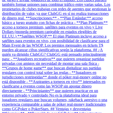
también formar uniones para combinar tráfico entre varias salas. Los
propietarios de clubes trabajan con redes de agentes que gestionan la
distribución de valor, ya que ClubGG en sí no realiza transacciones
de dinero real. **Suscripciones:** - **Plan Estándar:** acceso
básico a juego gratuito con fichas de práctica - **Plan Platinum:**
acceso a torneos premium, satélites para eventos en vivo y Live
Dollars (moneda premium canjeable en estados elegibles de
EE.UU.) **Satélites WSOP:** El plan Platinum incluye acceso a
satélites para eventos en vivo, con posibilidad de clasificarse para el
Main Event de las WSOP. Los premios mensuales en tickets T$
pueden alcanzar cifras significativas según la plataforma. ## ¿A
quién va dirigido ClubGG? ClubGG está pensado principalmente
para: - **Jugadores recreativos** que quieren organizar partidas
privadas con amigos sin necesidad de montar una sala física -
**Grupos de home game** que buscan digitalizar sus partidas
regulares con control total sobre las reglas - **Jugadores en
jurisdicciones restringidas** donde el póker real-money online no
está disponible - **Aspirantes a torneos en vivo** interesados en
clasificarse a eventos como las WSOP sin apostar dinero
directamente - **Principiantes** que quieren practicar en un
entorno privado y controlado No es la plataforma ideal para
jugadores regulares que buscan volumen, rakeback agresivo o una
experiencia comparable a salas de póker real-money tradicionales
como GGPoker o PokerStars. ## Ventajas y desventajas