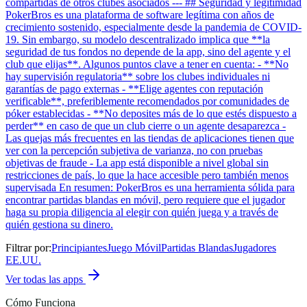
compartidas de otros clubes asociados --- ## Seguridad y legitimidad
PokerBros es una plataforma de software legítima con años de
crecimiento sostenido, especialmente desde la pandemia de COVID-
19. Sin embargo, su modelo descentralizado implica que **la
seguridad de tus fondos no depende de la app, sino del agente y el
club que elijas**. Algunos puntos clave a tener en cuenta: - **No
hay supervisión regulatoria** sobre los clubes individuales ni
garantías de pago externas - **Elige agentes con reputación
verificable**, preferiblemente recomendados por comunidades de
póker establecidas - **No deposites más de lo que estés dispuesto a
perder** en caso de que un club cierre o un agente desaparezca -
Las quejas más frecuentes en las tiendas de aplicaciones tienen que
ver con la percepción subjetiva de varianza, no con pruebas
objetivas de fraude - La app está disponible a nivel global sin
restricciones de país, lo que la hace accesible pero también menos
supervisada En resumen: PokerBros es una herramienta sólida para
encontrar partidas blandas en móvil, pero requiere que el jugador
haga su propia diligencia al elegir con quién juega y a través de
quién gestiona su dinero.
Filtrar por:
Principiantes
Juego Móvil
Partidas Blandas
Jugadores
EE.UU.
Ver todas las apps
Cómo Funciona