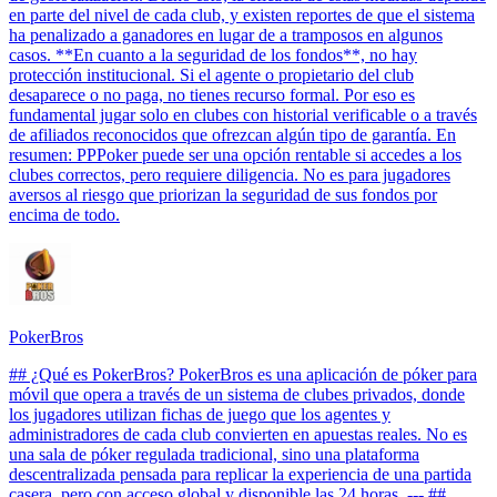
en parte del nivel de cada club, y existen reportes de que el sistema
ha penalizado a ganadores en lugar de a tramposos en algunos
casos. **En cuanto a la seguridad de los fondos**, no hay
protección institucional. Si el agente o propietario del club
desaparece o no paga, no tienes recurso formal. Por eso es
fundamental jugar solo en clubes con historial verificable o a través
de afiliados reconocidos que ofrezcan algún tipo de garantía. En
resumen: PPPoker puede ser una opción rentable si accedes a los
clubes correctos, pero requiere diligencia. No es para jugadores
aversos al riesgo que priorizan la seguridad de sus fondos por
encima de todo.
PokerBros
## ¿Qué es PokerBros? PokerBros es una aplicación de póker para
móvil que opera a través de un sistema de clubes privados, donde
los jugadores utilizan fichas de juego que los agentes y
administradores de cada club convierten en apuestas reales. No es
una sala de póker regulada tradicional, sino una plataforma
descentralizada pensada para replicar la experiencia de una partida
casera, pero con acceso global y disponible las 24 horas. --- ##