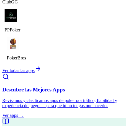
ClubGG
PPPoker
PokerBros
Ver todas las apps
Descubre las Mejores Apps
Revisamos y clasificamos apps de poker por tráfico, fiabilidad y
experiencia de juego — para que tú no tengas que hacerlo.
Ver apps →