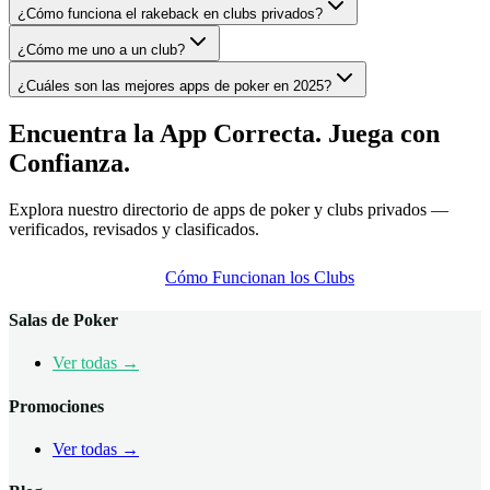
¿Cómo funciona el rakeback en clubs privados?
¿Cómo me uno a un club?
¿Cuáles son las mejores apps de poker en 2025?
Encuentra la App Correcta. Juega con
Confianza.
Explora nuestro directorio de apps de poker y clubs privados —
verificados, revisados y clasificados.
Ver Apps de Poker
Cómo Funcionan los Clubs
Salas de Poker
Ver todas →
Promociones
Ver todas →