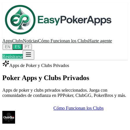
Apps
Clubs
Noticias
Cómo Funcionan los Clubs
Hazte agente
EN
ES
PT
Registrarse
Apps de Poker y Clubs Privados
Poker
Apps
y Clubs Privados
Apps de poker y clubs privados seleccionados. Juega con
comunidades de confianza en PPPoker, ClubGG, PokerBros y más.
Explorar Apps de Poker
Cómo Funcionan los Clubs