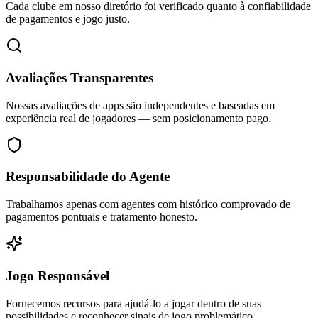
Cada clube em nosso diretório foi verificado quanto à confiabilidade
de pagamentos e jogo justo.
Avaliações Transparentes
Nossas avaliações de apps são independentes e baseadas em
experiência real de jogadores — sem posicionamento pago.
Responsabilidade do Agente
Trabalhamos apenas com agentes com histórico comprovado de
pagamentos pontuais e tratamento honesto.
Jogo Responsável
Fornecemos recursos para ajudá-lo a jogar dentro de suas
possibilidades e reconhecer sinais de jogo problemático.