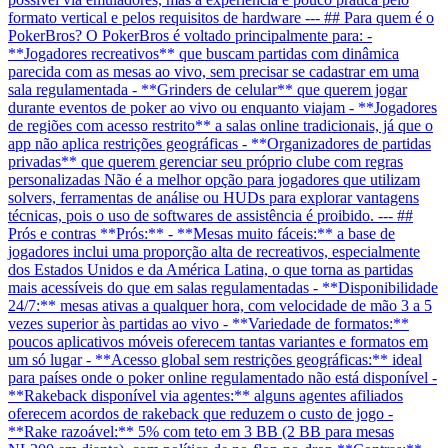
formato vertical e pelos requisitos de hardware --- ## Para quem é o
PokerBros? O PokerBros é voltado principalmente para: -
**Jogadores recreativos** que buscam partidas com dinâmica
parecida com as mesas ao vivo, sem precisar se cadastrar em uma
sala regulamentada - **Grinders de celular** que querem jogar
durante eventos de poker ao vivo ou enquanto viajam - **Jogadores
de regiões com acesso restrito** a salas online tradicionais, já que o
app não aplica restrições geográficas - **Organizadores de partidas
privadas** que querem gerenciar seu próprio clube com regras
personalizadas Não é a melhor opção para jogadores que utilizam
solvers, ferramentas de análise ou HUDs para explorar vantagens
técnicas, pois o uso de softwares de assistência é proibido. --- ##
Prós e contras **Prós:** - **Mesas muito fáceis:** a base de
jogadores inclui uma proporção alta de recreativos, especialmente
dos Estados Unidos e da América Latina, o que torna as partidas
mais acessíveis do que em salas regulamentadas - **Disponibilidade
24/7:** mesas ativas a qualquer hora, com velocidade de mão 3 a 5
vezes superior às partidas ao vivo - **Variedade de formatos:**
poucos aplicativos móveis oferecem tantas variantes e formatos em
um só lugar - **Acesso global sem restrições geográficas:** ideal
para países onde o poker online regulamentado não está disponível -
**Rakeback disponível via agentes:** alguns agentes afiliados
oferecem acordos de rakeback que reduzem o custo de jogo -
**Rake razoável:** 5% com teto em 3 BB (2 BB para mesas