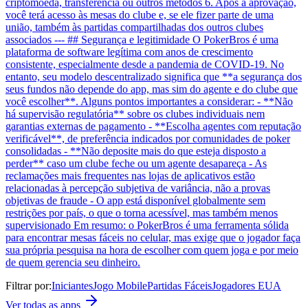
criptomoeda, transferência ou outros métodos 6. Após a aprovação,
você terá acesso às mesas do clube e, se ele fizer parte de uma
união, também às partidas compartilhadas dos outros clubes
associados --- ## Segurança e legitimidade O PokerBros é uma
plataforma de software legítima com anos de crescimento
consistente, especialmente desde a pandemia de COVID-19. No
entanto, seu modelo descentralizado significa que **a segurança dos
seus fundos não depende do app, mas sim do agente e do clube que
você escolher**. Alguns pontos importantes a considerar: - **Não
há supervisão regulatória** sobre os clubes individuais nem
garantias externas de pagamento - **Escolha agentes com reputação
verificável**, de preferência indicados por comunidades de poker
consolidadas - **Não deposite mais do que esteja disposto a
perder** caso um clube feche ou um agente desapareça - As
reclamações mais frequentes nas lojas de aplicativos estão
relacionadas à percepção subjetiva de variância, não a provas
objetivas de fraude - O app está disponível globalmente sem
restrições por país, o que o torna acessível, mas também menos
supervisionado Em resumo: o PokerBros é uma ferramenta sólida
para encontrar mesas fáceis no celular, mas exige que o jogador faça
sua própria pesquisa na hora de escolher com quem joga e por meio
de quem gerencia seu dinheiro.
Filtrar por:
Iniciantes
Jogo Mobile
Partidas Fáceis
Jogadores EUA
Ver todas as apps