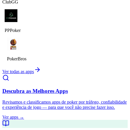
ClubGG
PPPoker
PokerBros
Ver todas as apps
Descubra as Melhores Apps
Revisamos e classificamos apps de poker por tráfego, confiabilidade
e experiência de jogo — para que você não precise fazer isso.
Ver apps →