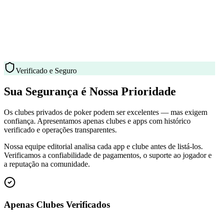
Jogue e Ganhe
Jogue cash games ou torneios dentro do clube. O rakeback e os
bônus são acordados com o seu agente.
Ler o Guia Completo
Verificado e Seguro
Sua Segurança é Nossa Prioridade
Os clubes privados de poker podem ser excelentes — mas exigem
confiança. Apresentamos apenas clubes e apps com histórico
verificado e operações transparentes.
Nossa equipe editorial analisa cada app e clube antes de listá-los.
Verificamos a confiabilidade de pagamentos, o suporte ao jogador e
a reputação na comunidade.
Apenas Clubes Verificados