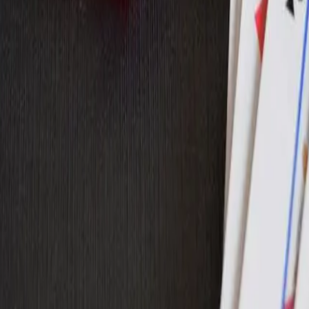
de Elegir Club
kes