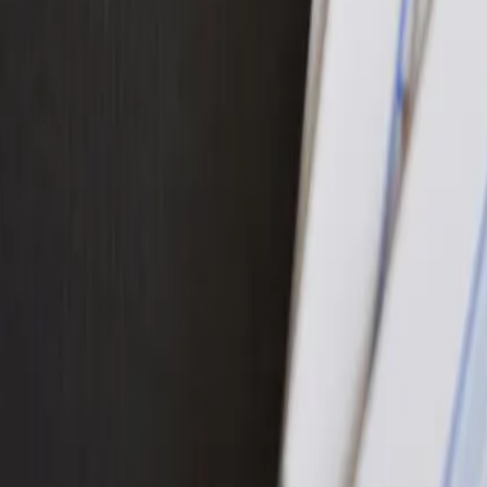
EasyPokerApps