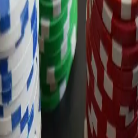
en el sitio correcto. En esta guía encontrarás las reglas
os prácticos para sacarle el máximo partido a cada partida.
 sea 21 o lo más próximo posible sin pasarse
. En la versión
ocurre en la mesa física. Al comienzo de cada ronda, tanto tú
 boca abajo, mientras que las tuyas son visibles en todo
es quedarte con las que tienes. Si tu mano supera 21, pierdes de
ier sin pasarte, la victoria es tuya.