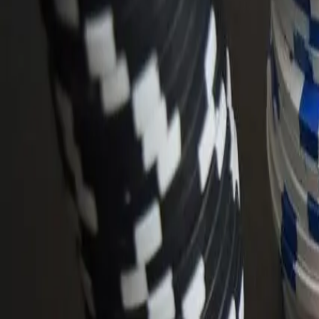
Cada carta en el blackjack tiene un valor concreto:
Cartas numéricas (del 2 al 10)
: conservan su valor numérico.
Figuras (J, Q, K)
: todas equivalen a 10 puntos.
As
: puede valer 1 u 11, según lo que más te favorezca en cada m
determinante a la hora de tomar decisiones.
Acciones básicas del jugador: pedir, plantarse, d
En tu turno dispones de varias opciones que condicionarán el resulta
Pedir
: Solicitar una carta adicional para aumentar el valor de t
debes vigilar el riesgo de pasarte de 21.
Plantarse
: Renunciar a pedir más cartas y conservar tu mano actu
cuando el riesgo de pasarte es demasiado alto.
Doblar
: Duplicar tu apuesta inicial cuando confías en que una sol