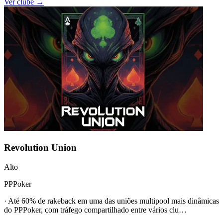
Ver clube
→
Revolution Union
Alto
PPPoker
· Até 60% de rakeback em uma das uniões multipool mais dinâmicas
do PPPoker, com tráfego compartilhado entre vários clu…