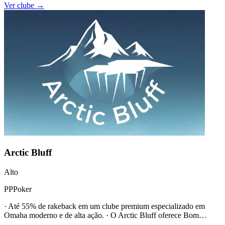
Ver clube
→
Arctic Bluff
Alto
PPPoker
· Até 55% de rakeback em um clube premium especializado em
Omaha moderno e de alta ação. · O Arctic Bluff oferece Bom…