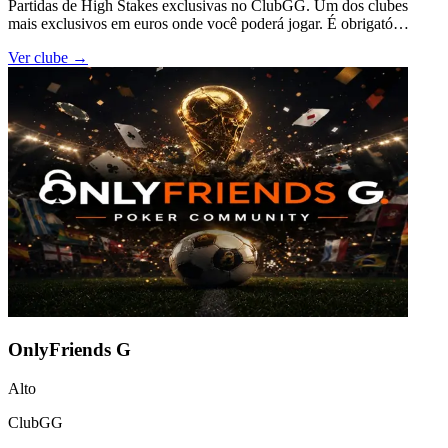
Partidas de High Stakes exclusivas no ClubGG. Um dos clubes
mais exclusivos em euros onde você poderá jogar. É obrigató…
Ver clube
→
OnlyFriends G
Alto
ClubGG