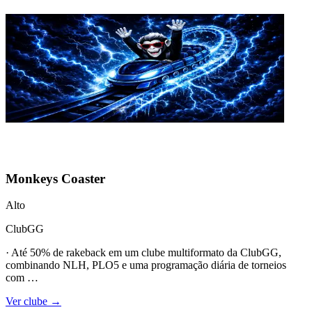
Monkeys Coaster
Alto
ClubGG
· Até 50% de rakeback em um clube multiformato da ClubGG,
combinando NLH, PLO5 e uma programação diária de torneios
com …
Ver clube
→