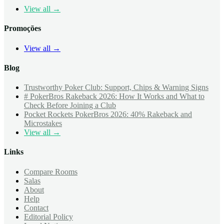
View all →
Promoções
View all →
Blog
Trustworthy Poker Club: Support, Chips & Warning Signs
# PokerBros Rakeback 2026: How It Works and What to
Check Before Joining a Club
Pocket Rockets PokerBros 2026: 40% Rakeback and
Microstakes
View all →
Links
Compare Rooms
Salas
About
Help
Contact
Editorial Policy