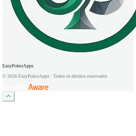
EasyPokerApps
©
2026
EasyPokerApps
·
Todos os direitos reservados