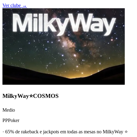
Ver clube
→
MilkyWay⭐️COSMOS
Medio
PPPoker
· 65% de rakeback e jackpots em todas as mesas no MilkyWay ⭐