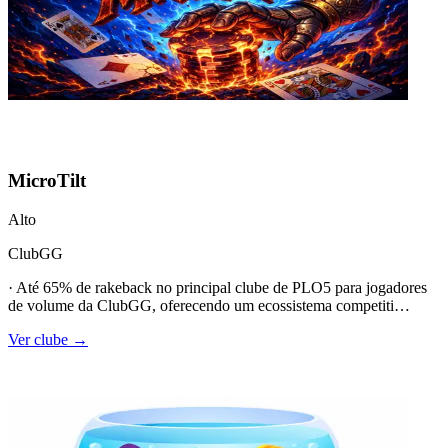
MicroTilt
Alto
ClubGG
· Até 65% de rakeback no principal clube de PLO5 para jogadores
de volume da ClubGG, oferecendo um ecossistema competiti…
Ver clube
→