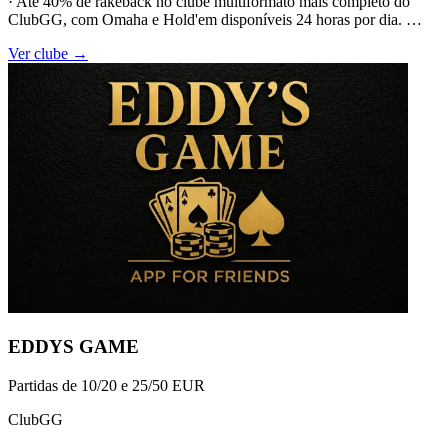
· Até 40% de rakeback no clube multiformato mais completo do
ClubGG, com Omaha e Hold'em disponíveis 24 horas por dia. …
Ver clube
→
EDDYS GAME
Partidas de 10/20 e 25/50 EUR
ClubGG