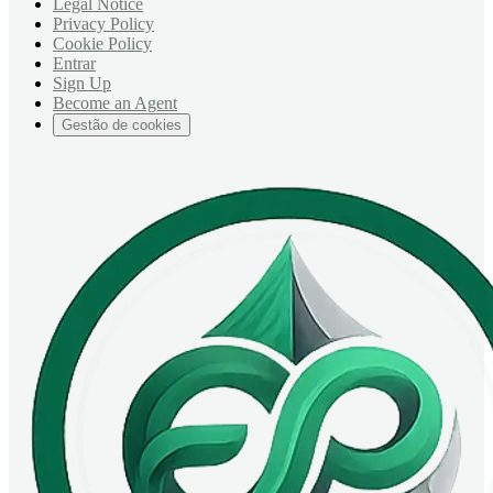
Legal Notice
Privacy Policy
Cookie Policy
Entrar
Sign Up
Become an Agent
Gestão de cookies