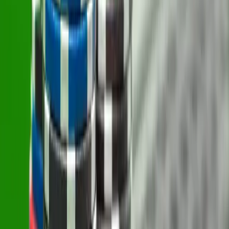
Não entre na mesa com a mentalidade de
bluffar
Entrar no jogo já pensando em bluffar é uma estratégia fadada ao
fracasso. Os bluffs só devem ser usados como recurso quando você
percebe que a situação da mesa favorece uma jogada contundente e
crível, capaz de
se sustentar ao longo da mão
.
Mas nada disso vai funcionar se você não tiver domínio total dos
seus tells, se não souber calibrar suas apostas e se não tiver o
preparo necessário para
acompanhar seus outs em tempo real
.
Tudo isso forma a base que um bluff bem executado exige.
No começo, é melhor não jogar muitas mãos