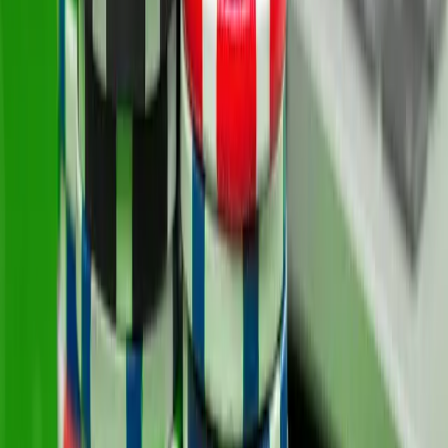
Apostar na medida certa passa uma imagem
melhor de você
Graças à sua capacidade de apostar nos momentos certos, a mesa vai
criar uma imagem de você que vai te beneficiar durante o jogo.
Porque
quando você falar, será com contundência
, e suas apostas
serão levadas a sério se você souber escolher bem quais mãos jogar.
É uma boa forma de definir seu estilo, o que vai fazer com que os
outros precisem te analisar antes de decidir se entrar na mão com
você é uma boa ideia.
Por isso é tão necessário entender quantas vezes dá para apostar no
poker. Tecnicamente, você pode apostar em cada mão, mas isso,
além de fazer você perder dinheiro ou fichas, será a pior forma de se
apresentar à mesa. Sua imagem de força vai desaparecer se você