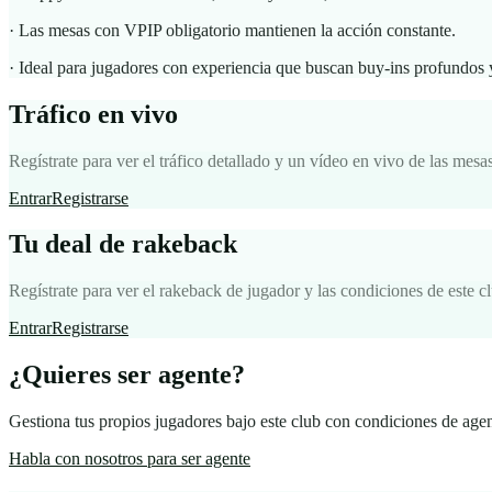
· Las mesas con VPIP obligatorio mantienen la acción constante.
· Ideal para jugadores con experiencia que buscan buy-ins profundos 
Tráfico en vivo
Regístrate para ver el tráfico detallado y un vídeo en vivo de las mesas
Entrar
Registrarse
Tu deal de rakeback
Regístrate para ver el rakeback de jugador y las condiciones de este c
Entrar
Registrarse
¿Quieres ser agente?
Gestiona tus propios jugadores bajo este club con condiciones de age
Habla con nosotros para ser agente