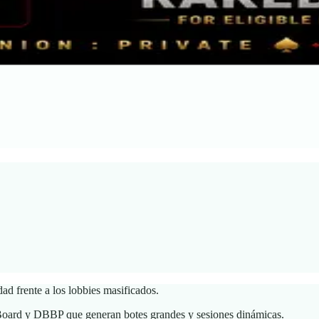
ad frente a los lobbies masificados.
oard y DBBP que generan botes grandes y sesiones dinámicas.