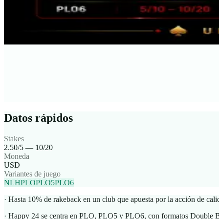
Datos rápidos
Stakes
2.50/5 — 10/20
Moneda
USD
Variantes de juego
NLH
PLO
PLO5
PLO6
· Hasta 10% de rakeback en un club que apuesta por la acción de calid
· Happy 24 se centra en PLO, PLO5 y PLO6, con formatos Double B