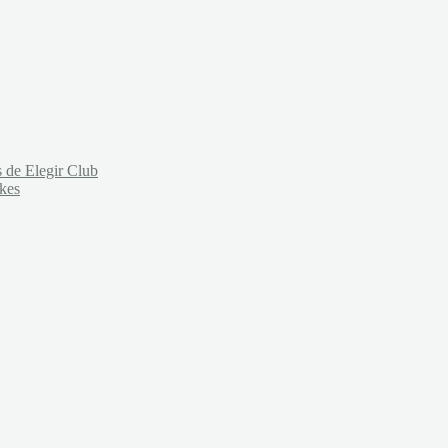
de Elegir Club
kes