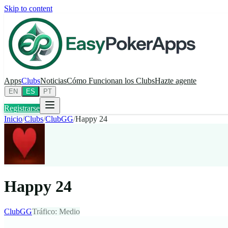
Skip to content
Apps
Clubs
Noticias
Cómo Funcionan los Clubs
Hazte agente
EN
ES
PT
Registrarse
Inicio
/
Clubs
/
ClubGG
/
Happy 24
Happy 24
ClubGG
Tráfico
:
Medio