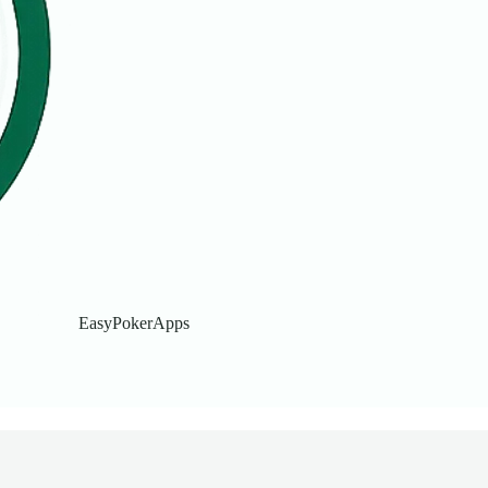
EasyPokerApps