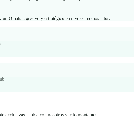
y un Omaha agresivo y estratégico en niveles medios-altos.
.
lub.
nte exclusivas. Habla con nosotros y te lo montamos.