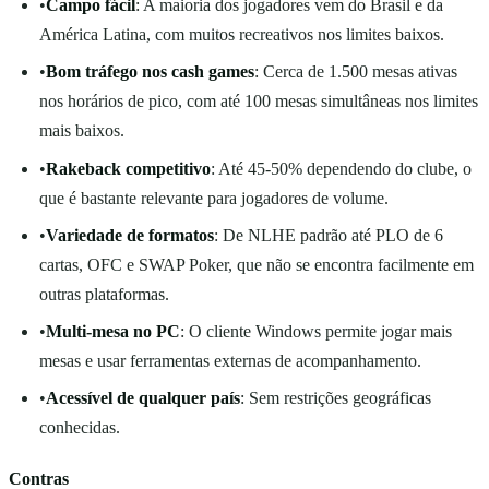
•
Campo fácil
: A maioria dos jogadores vem do Brasil e da
América Latina, com muitos recreativos nos limites baixos.
•
Bom tráfego nos cash games
: Cerca de 1.500 mesas ativas
nos horários de pico, com até 100 mesas simultâneas nos limites
mais baixos.
•
Rakeback competitivo
: Até 45-50% dependendo do clube, o
que é bastante relevante para jogadores de volume.
•
Variedade de formatos
: De NLHE padrão até PLO de 6
cartas, OFC e SWAP Poker, que não se encontra facilmente em
outras plataformas.
•
Multi-mesa no PC
: O cliente Windows permite jogar mais
mesas e usar ferramentas externas de acompanhamento.
•
Acessível de qualquer país
: Sem restrições geográficas
conhecidas.
Contras