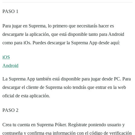
PASO 1
Para jugar en Suprema, lo primero que necesitarás hacer es
descargarte la aplicación, que está disponible tanto para Android
como para iOs. Puedes descargar la Suprema App desde aquí:
iOS
Android
La Suprema App también está disponible para jugar desde PC. Para
descargar el cliente de Suprema solo tendrás que entrar en la web
oficial de esta aplicación.
PASO 2
Crea tu cuenta en Suprema Póker. Regístrate poniendo usuario y
contraseña y confirma esa información con el código de verificación