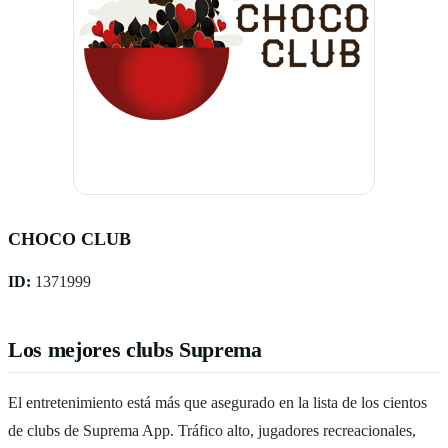
CHOCO CLUB
ID:
1371999
Los mejores clubs Suprema
El entretenimiento está más que asegurado en la lista de los cientos
de clubs de Suprema App. Tráfico alto, jugadores recreacionales,