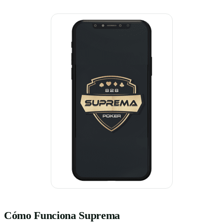
Cómo Funciona Suprema