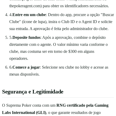
thepokeragent.com) para obter os identificadores necessários.
4.
Entre em um clube
: Dentro do app, procure a opção "Buscar
Clube" (ícone de lupa), insira o Club ID e o Agent ID e solicite
sua entrada. A aprovação é feita pelo administrador do clube.
5.
Deposite fundos
: Após a aprovação, combine o depósito
diretamente com o agente. O valor mínimo varia conforme o
clube, mas costuma ser em torno de $300 em alguns
operadores.
6.
Comece a jogar
: Selecione seu clube no lobby e acesse as
mesas disponíveis.
Segurança e Legitimidade
O Suprema Poker conta com um
RNG certificado pela Gaming
Labs International (GLI)
, o que garante resultados de jogo