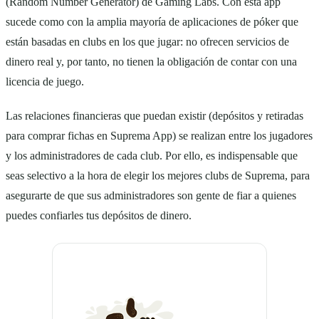
(Random Number Generator) de Gaming Labs. Con esta app
sucede como con la amplia mayoría de aplicaciones de póker que
están basadas en clubs en los que jugar: no ofrecen servicios de
dinero real y, por tanto, no tienen la obligación de contar con una
licencia de juego.
Las relaciones financieras que puedan existir (depósitos y retiradas
para comprar fichas en Suprema App) se realizan entre los jugadores
y los administradores de cada club. Por ello, es indispensable que
seas selectivo a la hora de elegir los mejores clubs de Suprema, para
asegurarte de que sus administradores son gente de fiar a quienes
puedes confiarles tus depósitos de dinero.