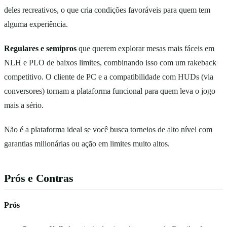
deles recreativos, o que cria condições favoráveis para quem tem
alguma experiência.
Regulares e semipros
que querem explorar mesas mais fáceis em
NLH e PLO de baixos limites, combinando isso com um rakeback
competitivo. O cliente de PC e a compatibilidade com HUDs (via
conversores) tornam a plataforma funcional para quem leva o jogo
mais a sério.
Não é a plataforma ideal se você busca torneios de alto nível com
garantias milionárias ou ação em limites muito altos.
Prós e Contras
Prós