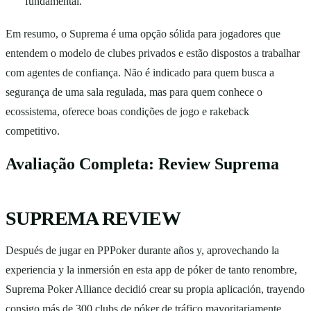
fundamental.
Em resumo, o Suprema é uma opção sólida para jogadores que
entendem o modelo de clubes privados e estão dispostos a trabalhar
com agentes de confiança. Não é indicado para quem busca a
segurança de uma sala regulada, mas para quem conhece o
ecossistema, oferece boas condições de jogo e rakeback
competitivo.
Avaliação Completa
:
Review Suprema
SUPREMA REVIEW
Después de jugar en PPPoker durante años y, aprovechando la
experiencia y la inmersión en esta app de póker de tanto renombre,
Suprema Poker Alliance decidió crear su propia aplicación, trayendo
consigo más de 300 clubs de póker de tráfico mayoritariamente