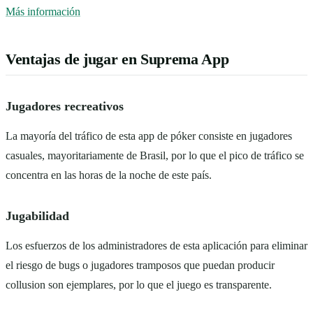
Más información
Ventajas de jugar en Suprema App
Jugadores recreativos
La mayoría del tráfico de esta app de póker consiste en jugadores
casuales, mayoritariamente de Brasil, por lo que el pico de tráfico se
concentra en las horas de la noche de este país.
Jugabilidad
Los esfuerzos de los administradores de esta aplicación para eliminar
el riesgo de bugs o jugadores tramposos que puedan producir
collusion son ejemplares, por lo que el juego es transparente.