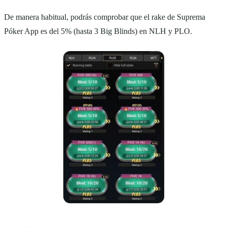
De manera habitual, podrás comprobar que el rake de Suprema
Póker App es del 5% (hasta 3 Big Blinds) en NLH y PLO.