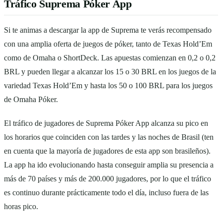
Tráfico Suprema Póker App
Si te animas a descargar la app de Suprema te verás recompensado
con una amplia oferta de juegos de póker, tanto de Texas Hold’Em
como de Omaha o ShortDeck. Las apuestas comienzan en 0,2 o 0,2
BRL y pueden llegar a alcanzar los 15 o 30 BRL en los juegos de la
variedad Texas Hold’Em y hasta los 50 o 100 BRL para los juegos
de Omaha Póker.
El tráfico de jugadores de Suprema Póker App alcanza su pico en
los horarios que coinciden con las tardes y las noches de Brasil (ten
en cuenta que la mayoría de jugadores de esta app son brasileños).
La app ha ido evolucionando hasta conseguir amplia su presencia a
más de 70 países y más de 200.000 jugadores, por lo que el tráfico
es continuo durante prácticamente todo el día, incluso fuera de las
horas pico.