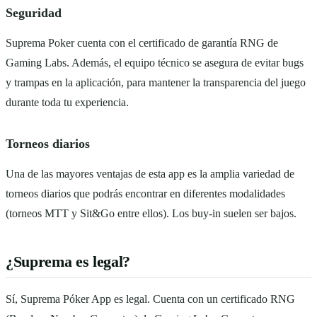
Seguridad
Suprema Poker cuenta con el certificado de garantía RNG de
Gaming Labs. Además, el equipo técnico se asegura de evitar bugs
y trampas en la aplicación, para mantener la transparencia del juego
durante toda tu experiencia.
Torneos diarios
Una de las mayores ventajas de esta app es la amplia variedad de
torneos diarios que podrás encontrar en diferentes modalidades
(torneos MTT y Sit&Go entre ellos). Los buy-in suelen ser bajos.
¿Suprema es legal?
Sí, Suprema Póker App es legal. Cuenta con un certificado RNG