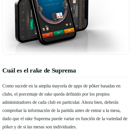
Cuál es el rake de Suprema
Como sucede en la amplia mayoría de apps de póker basadas en
clubs, el porcentaje de rake queda definido por los propios
administradores de cada club en particular. Ahora bien, deberás
comprobar la información de la partida antes de entrar a la mesa,
dado que el rake Suprema puede variar en función de la variedad de
póker y de si las mesas son individuales.