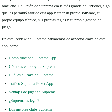
brasileño. La Unión de Suprema era la más grande de PPPoker, algo
que les permitió salir de esta app y crear su propio software, su
propio equipo técnico, sus propias reglas y su propia gestión de
juego.
En esta Review de Suprema hablaremos de aspectos clave de esta
app, como:
Cómo funciona Suprema App
Cómo es el lobby de Suprema
Cuál es el Rake de Suprema
Tráfico Suprema Poker App
Ventajas de jugar en Suprema
¿Suprema es legal?
Los mejores clubs Suprema