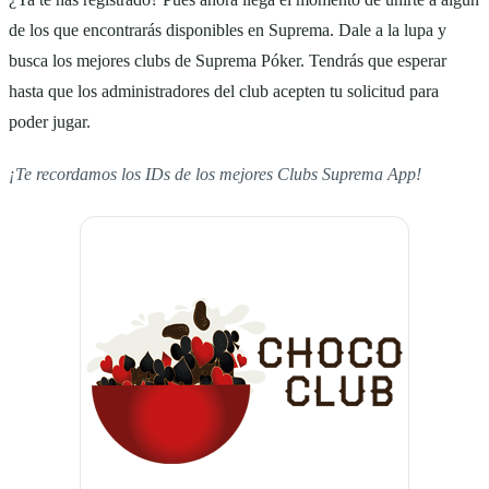
de los que encontrarás disponibles en Suprema. Dale a la lupa y
busca los mejores clubs de Suprema Póker. Tendrás que esperar
hasta que los administradores del club acepten tu solicitud para
poder jugar.
¡Te recordamos los IDs de los mejores Clubs Suprema App!