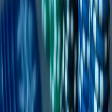
pôquer
, desde o Texas Hold'em até algumas menos conhecidas
como Open Face Chinese Poker.
Além dos cash games, os
torneios
são um dos pontos fortes dos
melhores clubes de pôquer. Entre eles, destacam-se os torneios
Spins, Sit&Go ou os emocionantes MTT. Além disso, as entradas
nesses torneios são significativamente mais baratas em comparação
com os preços praticados nos cassinos.
Tráfego de jogadores
Na hora de entrar em um clube de pôquer, o tráfego de jogadores é
um dos aspectos que você mais deve considerar, pois disso
dependerá a ação nas mesas. Os melhores clubes, como 226Club,
do app X-Poker, ou Lucky Monkey no app Pokertime, contam com
um elevado tráfego de jogadores, o que garante
mesas dinâmicas e