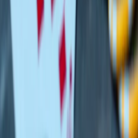
Salas
About
Help
Contact
Editorial Policy
Legal Notice
Privacy Policy
Cookie Policy
Entrar
Sign Up
Become an Agent
Gestão de cookies