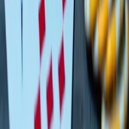
Voltar ao Início
Poker Rooms
View all →
Promoções
View all →
Blog
Trustworthy Poker Club: Support, Chips & Warning Signs
# PokerBros Rakeback 2026: How It Works and What to
Check Before Joining a Club
Pocket Rockets PokerBros 2026: 40% Rakeback and
Microstakes
View all →
Links
Compare Rooms