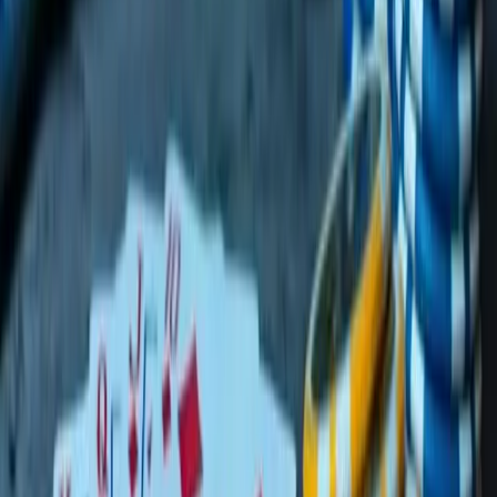
para se divertir. A plataforma ou app em que um clube está
hospedado realiza revisões constantes para
garantir a segurança
de seus usuários
, detectando e eliminando malwares e zelando para
que ninguém seja vítima de um golpe.
Vantagens e comunidade
Conhecer como jogam diferentes rivais, de uma grande variedade de
níveis e em diferentes modalidades, só fará você crescer e avançar
no seu aprendizado das cartas. Além disso, alguns administradores
dos clubes contam com seus próprios espaços no Telegram onde
compartilham suas estratégias
e oferecem promoções exclusivas
aos seus usuários. Vantagens que você aproveitará apenas sendo
membro de um clube. Não deixe seu destino como jogador somente
nas mesas online dos operadores de pôquer, e decida jogar rodeado
de pessoas interessadas em melhorar seu jogo e ir além das simples
salas online, ao jogador que busca outra forma de ver o pôquer, sob