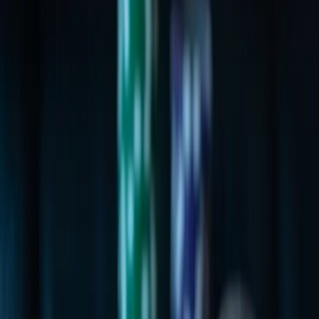
mundo do pôquer online, os clubes de pôquer estão hospedados nos
apps de pôquer.
Ao baixar um desses
apps de pôquer
, como
PPPoker
,
X-Poker
ou
Pokerbros
, você tem a opção de entrar em um clube de pôquer
ou criar o seu próprio. Caso queira entrar em um clube de pôquer,
será necessário inserir o ID do clube, ou número de identificação,
para acessá-lo.
Uma vez dentro, você se beneficiará de um
alto tráfego
alimentado
por jogadores de praticamente qualquer canto do planeta. Trata-se de
um aspecto muito interessante, levando em conta que, se, por
exemplo, você está começando a jogar pôquer, a oportunidade de
enfrentar jogadores asiáticos será muito benéfica para o seu
aprendizado e para conquistar seus primeiros ganhos.
Esses clubes privados pertencem ao que se conhece como
União
.