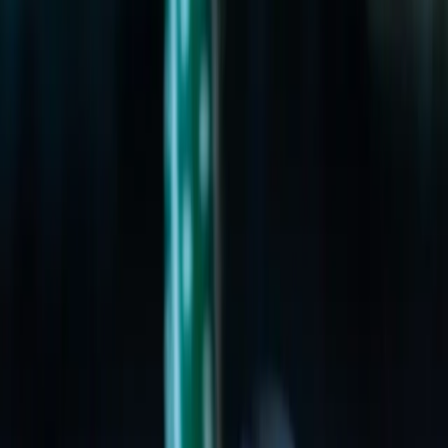
alto tráfego e mesas cheias de ação 24/7, com acessibilidade para
jogadores de qualquer canto do planeta e garantia de jogo seguro,
são apenas algumas das vantagens das quais milhares de jogadores
já se beneficiam.
Se você ainda não sabe o que é um clube de pôquer, está no lugar
certo. A seguir, contamos tudo o que você precisa saber sobre os
clubes de pôquer, quais são suas características e
por que você
deveria entrar nos melhores
.
Características dos clubes de pôquer e onde
encontrar os melhores
Vamos começar pelo básico:
o que é um clube de pôquer?
Em
termos gerais, trata-se de um grupo de jogadores que se reuniram em
um espaço privado para jogar partidas ou torneios de pôquer. No